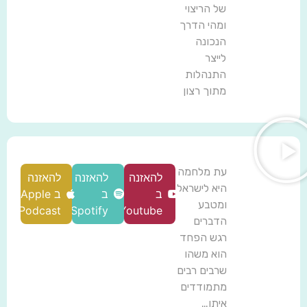
של הריצוי
ומהי הדרך
הנכונה
לייצר
התנהלות
מתוך רצון
עת מלחמה
להאזנה
להאזנה
להאזנה
היא לישראל
ב
ב
ב Apple
ומטבע
Podcast
Spotify
Youtube
הדברים
רגש הפחד
הוא משהו
שרבים רבים
מתמודדים
איתו…