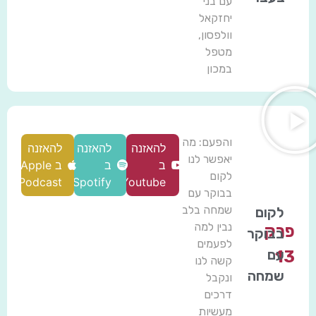
עם בני
יחזקאל
וולפסון,
מטפל
במכון
והפעם: מה
להאזנה
להאזנה
להאזנה
יאפשר לנו
ב
ב
ב Apple
לקום
Podcast
Spotify
Youtube
בבוקר עם
שמחה בלב
לקום
נבין למה
פרק
בבוקר
לפעמים
עם
13
קשה לנו
שמחה
ונקבל
דרכים
מעשיות