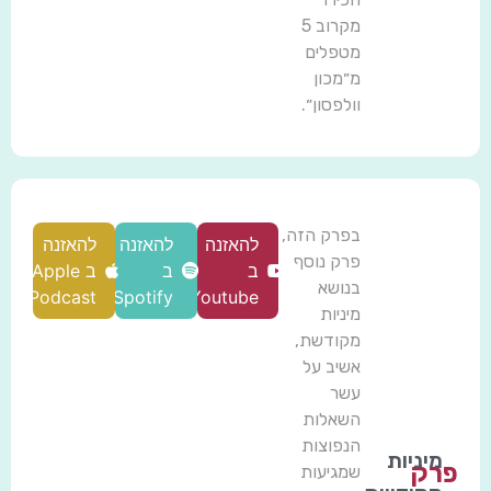
מקרוב 5
מטפלים
מ״מכון
וולפסון״.
בפרק הזה,
להאזנה
להאזנה
להאזנה
פרק נוסף
ב
ב
ב Apple
בנושא
Podcast
Spotify
Youtube
מיניות
מקודשת,
אשיב על
עשר
השאלות
הנפוצות
מיניות
פרק
שמגיעות