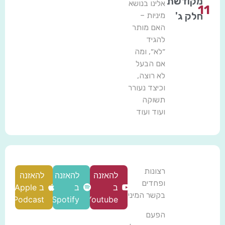
מקודשת
אלינו בנושא
11
חלק ג'
מיניות –
האם מותר
להגיד
״לא״, ומה
אם הבעל
לא רוצה,
וכיצד נעורר
תשוקה
ועוד ועוד
רצונות
להאזנה
להאזנה
להאזנה
ופחדים
ב
ב
ב Apple
בקשר המיני
Podcast
Spotify
Youtube
הפעם