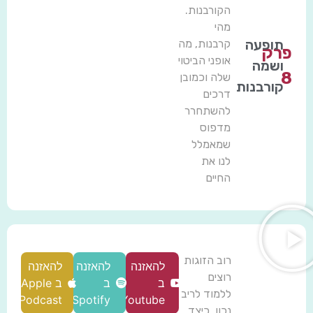
הקורבנות.
מהי
תופעה
קרבנות, מה
פרק
אופני הביטוי
ושמה
8
שלה וכמובן
קורבנות
דרכים
להשתחרר
מדפוס
שמאמלל
לנו את
החיים
רוב הזוגות
להאזנה
להאזנה
להאזנה
רוצים
ב
ב
ב Apple
ללמוד לריב
Podcast
Spotify
Youtube
נכון. כיצד