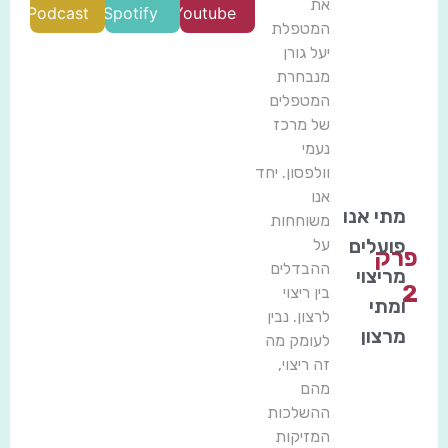
את
Podcast
Spotify
Youtube
המטפלת
יעל גורן
מנבחרת
המטפלים
של מרכז
נעמי
וולפסון. יחד
אנו
מתי אנו
משוחחות
פועלים
על
פרק
ההבדלים
מריצוי
2
בין ריצוי
ומתי
לרצון. נבין
מרצון
לעומק מה
זה ריצוי,
מהם
ההשלכות
המזיקות