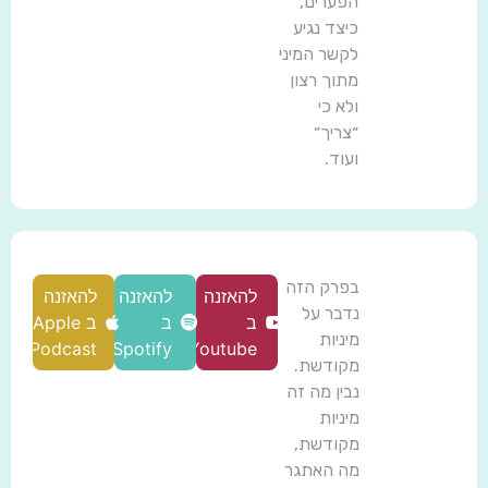
הפערים,
כיצד נגיע
לקשר המיני
מתוך רצון
ולא כי
״צריך״
ועוד.
בפרק הזה
להאזנה
להאזנה
להאזנה
נדבר על
ב
ב
ב Apple
מיניות
Podcast
Spotify
Youtube
מקודשת.
נבין מה זה
מיניות
מקודשת,
מה האתגר