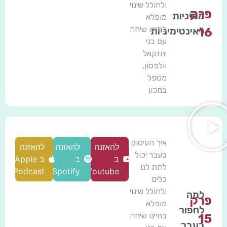
ולחולל שינוי
פרק
ממיניות
מופלא
בחיינו שיחה
לאינטימיניות
16
עם בני
יחזקאל
וולפסון,
מטפל
במכון
איך העיסוק
להאזנה
להאזנה
להאזנה
בעבר יכול
ב
ב
ב Apple
לתת לנו
Podcast
Spotify
Youtube
כלים
ולחולל שינוי
למה
פרק
מופלא
לחפור
בחיינו שיחה
15
בעבר