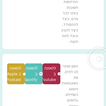
התייחסות
חשובות
ביותר לכל
אדם. כיצד
להתמודד,
כיצד להגיב
וכיצד לתת
תקוה.
האם מותר
להאזנה
להאזנה
להאזנה
לנו לחזק
ב
ב
ב Apple
את
Podcast
Spotify
Youtube
האינטימיות
והעונג
כשחיילנו
נלחמים
עבורנו