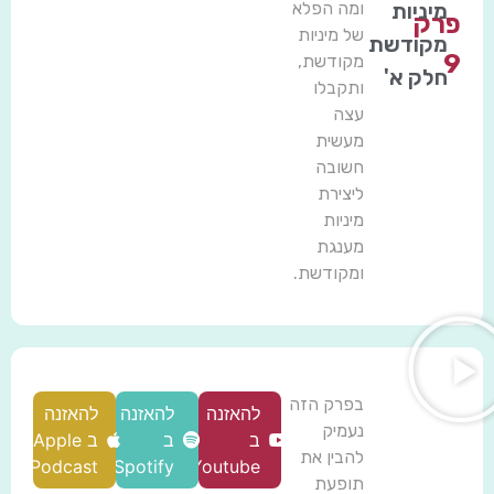
מיניות
ומה הפלא
פרק
של מיניות
מקודשת
9
מקודשת,
חלק א'
ותקבלו
עצה
מעשית
חשובה
ליצירת
מיניות
מענגת
ומקודשת.
בפרק הזה
להאזנה
להאזנה
להאזנה
נעמיק
ב
ב
ב Apple
להבין את
Podcast
Spotify
Youtube
תופעת