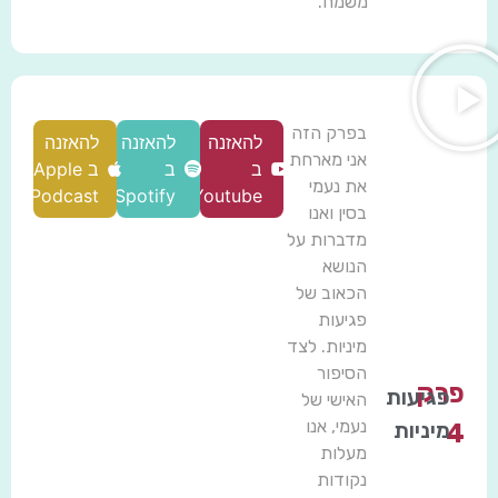
משמח.
בפרק הזה
להאזנה
להאזנה
להאזנה
אני מארחת
ב
ב
ב Apple
את נעמי
Podcast
Spotify
Youtube
בסין ואנו
מדברות על
הנושא
הכאוב של
פגיעות
מיניות. לצד
הסיפור
פרק
פגיעות
האישי של
נעמי, אנו
מיניות
4
מעלות
נקודות