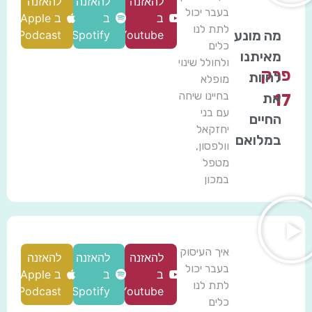
להאזנה
להאזנה
להאזנה
בעבר יכול
ב
ב
ב Apple
לתת לנו
מה מונע
Podcast
Spotify
Youtube
כלים
מאיתנו
ולחולל שינוי
פרק
לחיות
מופלא
בחיינו שיחה
את
17
עם בני
החיים
יחזקאל
במלואם
וולפסון,
מטפל
במכון
איך העיסוק
להאזנה
להאזנה
להאזנה
בעבר יכול
ב
ב
ב Apple
לתת לנו
Podcast
Spotify
Youtube
כלים