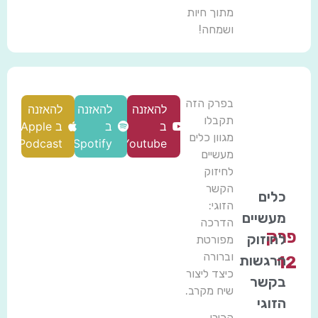
מתוך חיות
ושמחה!
בפרק הזה
להאזנה
להאזנה
להאזנה
תקבלו
ב
ב
ב Apple
מגוון כלים
Podcast
Spotify
Youtube
מעשיים
לחיזוק
הקשר
כלים
הזוגי:
מעשיים
הדרכה
פרק
לחיזוק
מפורטת
וברורה
הרגשות
12
כיצד ליצור
בקשר
שיח מקרב.
הזוגי
הכירו