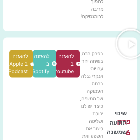
להפוך
מריבה
לרומנטיקה!
בפרק הזה,
להאזנה
להאזנה
להאזנה
בשיחה יחד
ב
ב
ב Apple
עם יוסי
Podcast
Spotify
Youtube
אנקרי נגלה
ברמה
העמוקה
של הנשמה,
כיצד יש לנו
שינוי
יכולת
פרק
ושליטה
תודעה
ליצור את
שמשנה
6
השפע ואת