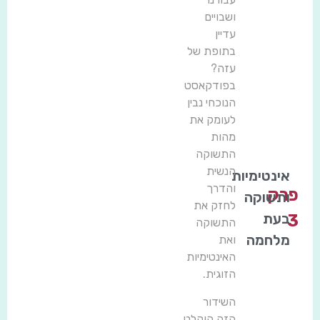
ושבויים
עדיין
בתופת של
עזה?
בפודקאסט
הנוכחי נבין
לעומק את
מהות
התשוקה
הנשית
אינטימיות
והדרך
פרק
ותשוקה
לחזק את
בעת
3
התשוקה
מלחמה
ואת
האינטימיות
הזוגית.
השידור
הזה הוקלט