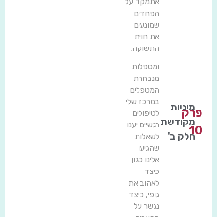
אתמקד על
הפחדים
שמונעים
את חוית
התשוקה.
ומטפלות
מנבחרת
המטפלים
במרכז שלי
מיניות
פרק
לטיפולים
מקודשת
רגשיים יענו
10
חלק ב'
לשאלות
שהגיעו
אלינו כגון
כיצד
לאהוב את
גופי, כיצד
נגשר על