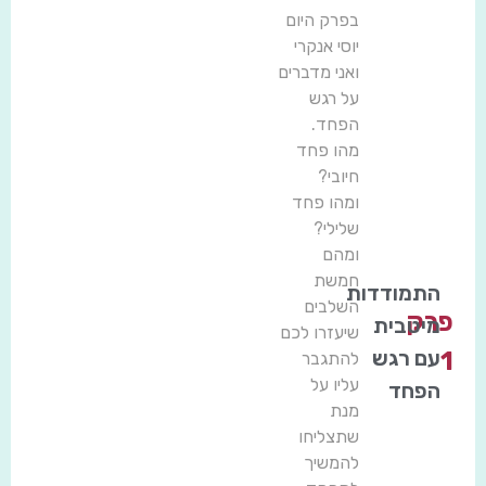
בפרק היום
יוסי אנקרי
ואני מדברים
על רגש
הפחד.
מהו פחד
חיובי?
ומהו פחד
שלילי?
ומהם
חמשת
התמודדות
השלבים
פרק
מיטבית
שיעזרו לכם
עם רגש
1
להתגבר
עליו על
הפחד
מנת
שתצליחו
להמשיך